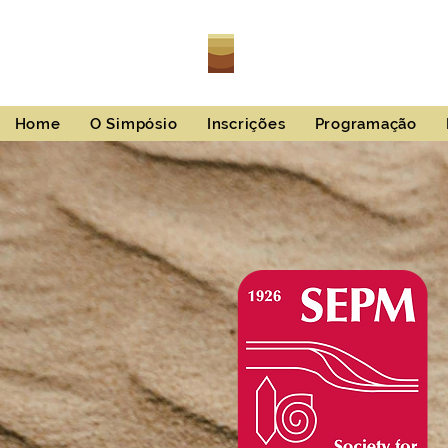
I
SBS
Home
O Simpósio
Inscrições
Programação