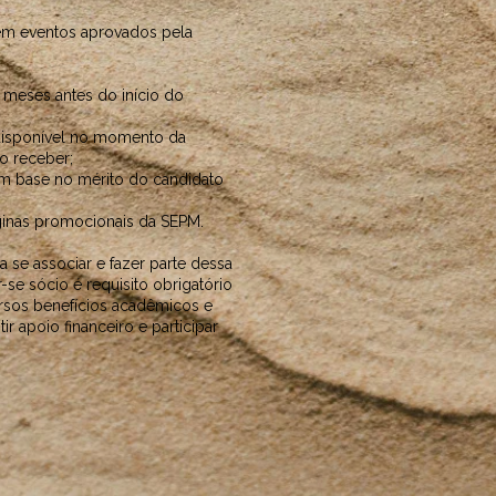
 em eventos aprovados pela
 meses antes do início do
 disponível no momento da
 o receber;
om base no mérito do candidato
inas promocionais da SEPM.
ra se associar e fazer parte dessa
se sócio é requisito obrigatório
versos benefícios acadêmicos e
ir apoio financeiro e participar