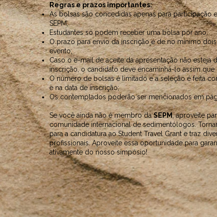
Regras e prazos importantes:
As bolsas são concedidas apenas para participação
SEPM;
Estudantes só podem receber uma bolsa por ano;
O prazo para envio da inscrição é de no mínimo dois
evento;
Caso o e-mail de aceite da apresentação não esteja
inscrição, o candidato deve encaminhá-lo assim que
O número de bolsas é limitado e a seleção é feita c
e na data de inscrição;
Os contemplados poderão ser mencionados em pág
Se você ainda não é membro da
SEPM
, aproveite pa
comunidade internacional de sedimentólogos. Tornar-
para a candidatura ao Student Travel Grant e traz di
profissionais. Aproveite essa oportunidade para garant
ativamente do nosso simpósio!