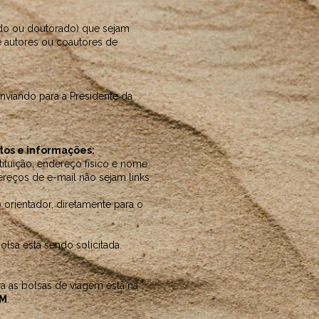
do ou doutorado) que sejam
 autores ou coautores de
enviando para a Presidente da
tos e informações:
ituição, endereço físico e nome
ereços de e-mail não sejam links
orientador, diretamente para o
bolsa está sendo solicitada.
ra as bolsas de viagem está na
PM
.