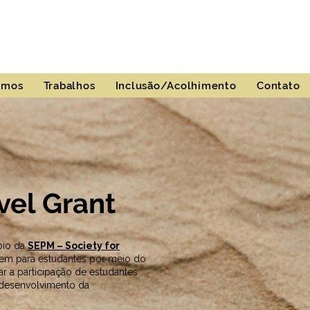
umos
Trabalhos
Inclusão/Acolhimento
Contato
vel Grant
oio da
SEPM – Society for
gem para estudantes por meio do
itar a participação de estudantes
 desenvolvimento da