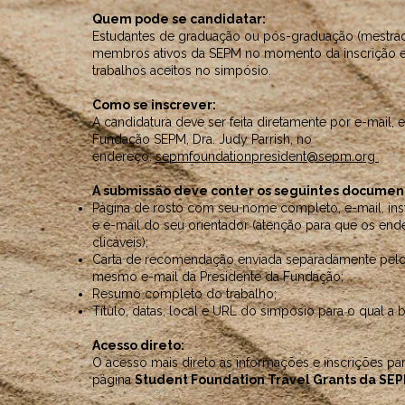
Quem pode se candidatar:
Estudantes de graduação ou pós-graduação (mestra
membros ativos da SEPM no momento da inscrição e
trabalhos aceitos no simpósio.
Como se inscrever:
A candidatura deve ser feita diretamente por e-mail, 
Fundação SEPM, Dra. Judy Parrish, no
endereço:
sepmfoundationpresident@sepm.org
A submissão deve conter os seguintes documen
Página de rosto com seu nome completo, e-mail, inst
e e-mail do seu orientador (atenção para que os end
clicáveis);
Carta de recomendação enviada separadamente pelo 
mesmo e-mail da Presidente da Fundação;
Resumo completo do trabalho;
Título, datas, local e URL do simpósio para o qual a 
Acesso direto:
O acesso mais direto às informações e inscrições pa
página
Student Foundation Travel Grants da SE