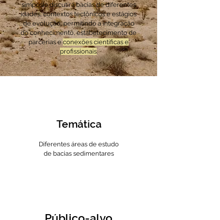
simpósio discutirá bacias de diferentes
idades, contextos tectônicos e estágios
de evolução, permitindo a integração
do conhecimento, estabelecimento de
parcerias e
conexões científicas e
profissionais
.
Temática
Diferentes áreas de estudo
de bacias sedimentares
Público-alvo