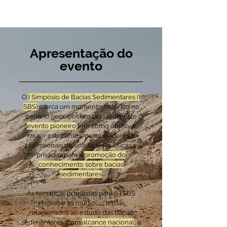
Apresentação do
evento
O
I Simpósio de Bacias Sedimentares (I
SBS)
marca um momento histórico no
cenário geocientífico brasileiro. Este
evento pioneiro
tem como objetivo
reunir estudantes, pesquisadores e
profissionais de entidades públicas e
privadas para a
promoção do
conhecimento sobre bacias
sedimentares
.
As temáticas propostas para o I SBS
englobarão múltiplos temas
relacionados ao estudo das bacias
sedimentares. Com
alcance nacional
, o