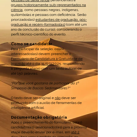
pessoas de baixa renda
pertencentes a
grupos historicamente sub-representados na
ciência
, como pessoas negras, indígenas,
quilombolas e pessoas com deficiência. Serão
priorizados(as)
estudantes de graduação, pós-
graduação e recém-formados(as)
(com até um
ano da conclusão do curso), considerando o
perfil técnico-científico do evento.
Como se candidatar
Para participar da seleção, os(as)
interessados(as) devem preencher o
Formulário de Candidatura à Gratuidade de
Inscrição
até o dia
31/07/2025
, respondendo
à pergunta abaixo com um texto autoral de
até 150 palavras:
“Por que você gostaria de participar do 1º
Simpósio de Bacias Sedimentares?”
O texto deve ser original e
não
deve ser
produzido com o auxílio de ferramentas de
inteligência artificial.
Documentação obrigatória
Após o preenchimento do formulário, os(as)
candidatos(as) selecionados(as) para a próxima
etapa deverão enviar por e-mail, em
até 2