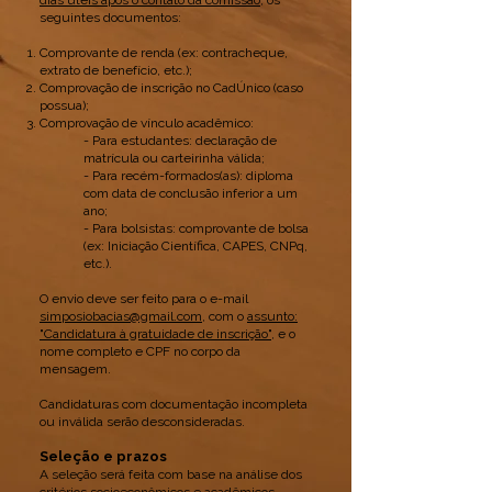
dias úteis após o contato da comissão
, os
seguintes documentos:
Comprovante de renda (ex: contracheque,
extrato de benefício, etc.);
Comprovação de inscrição no CadÚnico (caso
possua);
Comprovação de vínculo acadêmico:
- Para estudantes: declaração de
matrícula ou carteirinha válida;
- Para recém-formados(as): diploma
com data de conclusão inferior a um
ano;
- Para bolsistas: comprovante de bolsa
(ex: Iniciação Científica, CAPES, CNPq,
etc.).
O envio deve ser feito para o e-mail
simposiobacias@gmail.com
, com o
assunto:
"Candidatura à gratuidade de inscrição"
, e o
nome completo e CPF no corpo da
mensagem.
Candidaturas com documentação incompleta
ou inválida serão desconsideradas.
Seleção e prazos
A seleção será feita com base na análise dos