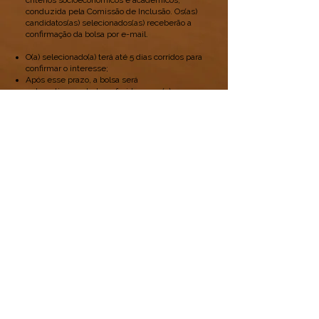
critérios socioeconômicos e acadêmicos,
conduzida pela Comissão de Inclusão. Os(as)
candidatos(as) selecionados(as) receberão a
confirmação da bolsa por e-mail.
O(a) selecionado(a) terá até 5 dias corridos para
confirmar o interesse;
Após esse prazo, a bolsa será
automaticamente transferida para o(a)
próximo(a) da lista de espera, conforme ordem
de classificação;
Participantes já inscritos(as) no evento que
forem selecionados(as) poderão solicitar
reembolso, desde que observadas as taxas
aplicadas pelo site e a forma de pagamento
utilizada.
I Simpósio de Bacias Sedimentares
8 a 11 de outubro de 2025
simposiobacias@gmail.com
Acompanhe nossas
redes sociais