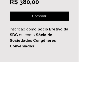
Preço
R$ 380,00
Comprar
Inscrição como
Sócio Efetivo da
SBG
ou como
Sócio de
Sociedades Congêneres
Conveniadas
I Simpósio de Bacias Sedimentares
8 a 11 de outubro de 2025
simposiobacias@gmail.com
Acompanhe nossas
redes sociais