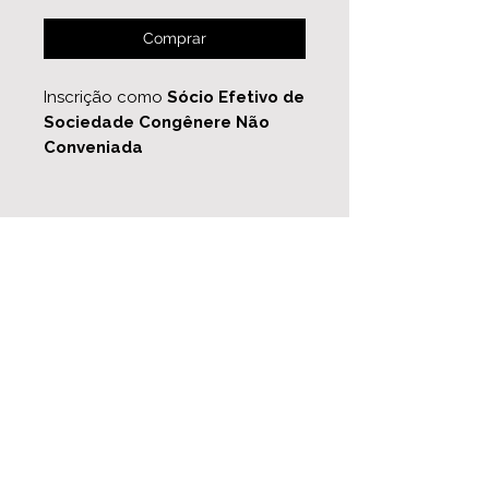
Comprar
Inscrição como
Sócio Efetivo de
Sociedade Congênere Não
Conveniada
I Simpósio de Bacias Sedimentares
8 a 11 de outubro de 2025
simposiobacias@gmail.com
Acompanhe nossas
redes sociais
Empresa: Sociedade Brasileira de Geologia -
Núcleo Paraná
Endereço: Av. Coronel Francisco Heraclito dos